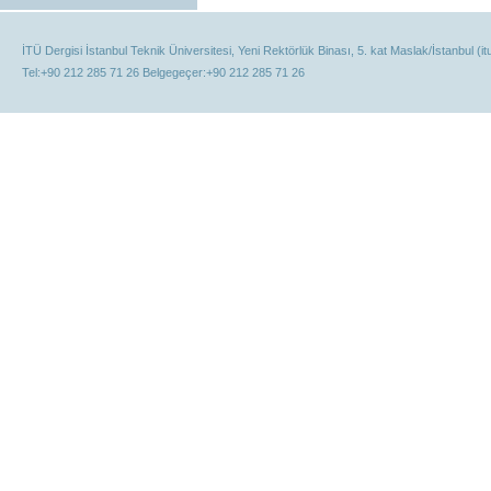
İTÜ Dergisi İstanbul Teknik Üniversitesi, Yeni Rektörlük Binası, 5. kat Maslak/İstanbul (it
Tel:+90 212 285 71 26 Belgegeçer:+90 212 285 71 26