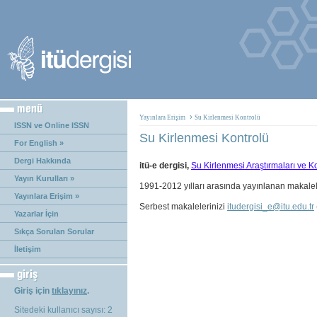
›
Yayınlara Erişim
Su Kirlenmesi Kontrolü
ISSN ve Online ISSN
Su Kirlenmesi Kontrolü
For English »
Dergi Hakkında
itü-e dergisi,
Su Kirlenmesi Araştırmaları ve Ko
Yayın Kurulları »
1991-2012 yılları arasında yayınlanan makale
Yayınlara Erişim »
Serbest makalelerinizi
itudergisi_e@itu.edu.tr
Yazarlar İçin
Sıkça Sorulan Sorular
İletişim
Giriş için
tıklayınız
.
Sitedeki kullanıcı sayısı: 2