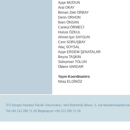
Ayşe MUDUN
Aral OKAY
Benan Zeki ORBAY
Derin ORHON
İlsen ÖNSAN
Cankut ÖRMECİ
Hulusi ÖZKUL
Ahmet Işın SAYGUN
Cem SORUŞBAY
Ataç SOYSAL
Ayşe ERDEM ŞENATALAR
Beyza TAŞKIN
Süleyman TOLUN
Öktem VARDAR
Yayın Koordinatörü
Nilay ELGİNÖZ
İTÜ Dergisi İstanbul Teknik Üniversitesi, Yeni Rektörlük Binası, 5. kat Maslak/İstanbul (it
Tel:+90 212 285 71 26 Belgegeçer:+90 212 285 71 26