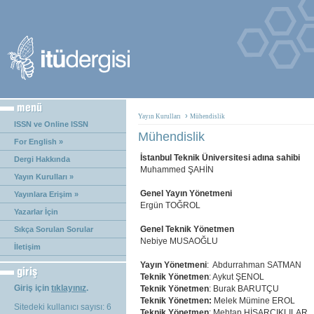
›
Yayın Kurulları
Mühendislik
ISSN ve Online ISSN
Mühendislik
For English »
İstanbul Teknik Üniversitesi adına sahibi
Dergi Hakkında
Muhammed ŞAHİN
Yayın Kurulları »
Genel Yayın Yönetmeni
Yayınlara Erişim »
Ergün TOĞROL
Yazarlar İçin
Genel Teknik Yönetmen
Sıkça Sorulan Sorular
Nebiye MUSAOĞLU
İletişim
Yayın Yönetmeni
: Abdurrahman SATMAN
Teknik Yönetmen
: Aykut ŞENOL
Giriş için
tıklayınız
.
Teknik Yönetmen
:
Burak BARUTÇU
Teknik Yönetmen:
Melek Mümine EROL
Sitedeki kullanıcı sayısı: 6
Teknik Yönetmen
: Mehtap HİSARCIKLILAR