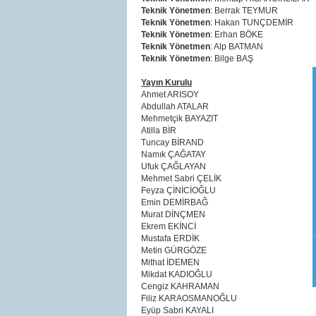
Teknik Yönetmen
: Berrak TEYMUR
Teknik Yönetmen
: Hakan TUNÇDEMİR
Teknik Yönetmen
: Erhan BÖKE
Teknik Yönetmen
: Alp BATMAN
Teknik Yönetmen
: Bilge BAŞ
Yayın Kurulu
Ahmet ARISOY
Abdullah ATALAR
Mehmetçik BAYAZIT
Atilla BİR
Tuncay BİRAND
Namık ÇAĞATAY
Ufuk ÇAĞLAYAN
Mehmet Sabri ÇELİK
Feyza ÇİNİCİOĞLU
Emin DEMİRBAĞ
Murat DİNÇMEN
Ekrem EKİNCİ
Mustafa ERDİK
Metin GÜRGÖZE
Mithat İDEMEN
Mikdat KADIOĞLU
Cengiz KAHRAMAN
Filiz KARAOSMANOĞLU
Eyüp Sabri KAYALI